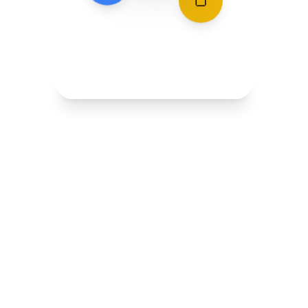
🍞
🍅 Chiedi a Carotino